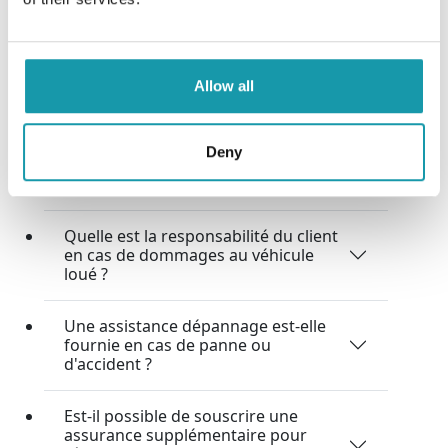
voiture de location ?
Quelle est la procédure en cas de
dommages au véhicule pendant la
Allow all
location ?
Quelle couverture d'assurance est
Deny
incluse pour la limitation de
responsabilité (CDW) et le vol ?
Quelle est la responsabilité du client
en cas de dommages au véhicule
loué ?
Une assistance dépannage est-elle
fournie en cas de panne ou
d'accident ?
Est-il possible de souscrire une
assurance supplémentaire pour