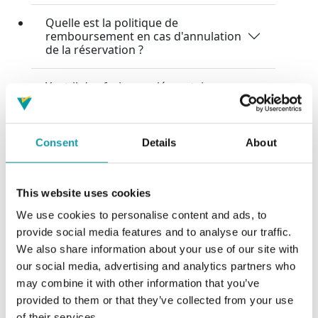
Quelle est la politique de
remboursement en cas d'annulation
de la réservation ?
Y a-t-il des frais supplémentaires
pour un conducteur supplémentaire
?
Consent
Details
About
Un supplément d'assurance peut-il
être souscrit au moment de la prise
en charge du véhicule ?
This website uses cookies
We use cookies to personalise content and ads, to
provide social media features and to analyse our traffic.
Gestion des dommages et des
We also share information about your use of our site with
our social media, advertising and analytics partners who
accidents
may combine it with other information that you’ve
provided to them or that they’ve collected from your use
Que faire en cas d'accident avec la
of their services.