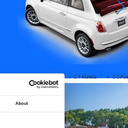
Manual
4 plazas
1 Maleta
3 Pue
About