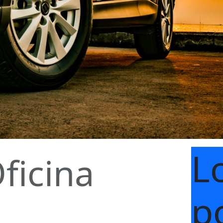
L
ficina
p