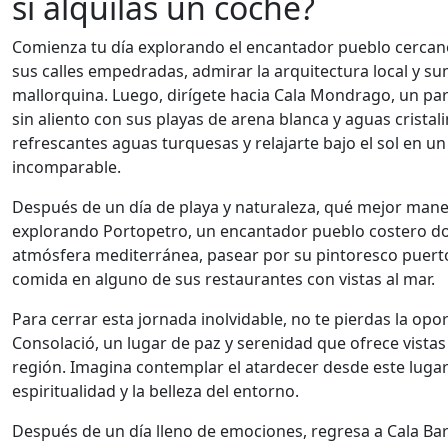
si alquilas un coche?
Comienza tu día explorando el encantador pueblo cercan
sus calles empedradas, admirar la arquitectura local y su
mallorquina. Luego, dirígete hacia Cala Mondrago, un par
sin aliento con sus playas de arena blanca y aguas crista
refrescantes aguas turquesas y relajarte bajo el sol en u
incomparable.
Después de un día de playa y naturaleza, qué mejor mane
explorando Portopetro, un encantador pueblo costero don
atmósfera mediterránea, pasear por su pintoresco puerto 
comida en alguno de sus restaurantes con vistas al mar.
Para cerrar esta jornada inolvidable, no te pierdas la opor
Consolació, un lugar de paz y serenidad que ofrece vista
región. Imagina contemplar el atardecer desde este luga
espiritualidad y la belleza del entorno.
Después de un día lleno de emociones, regresa a Cala Ba