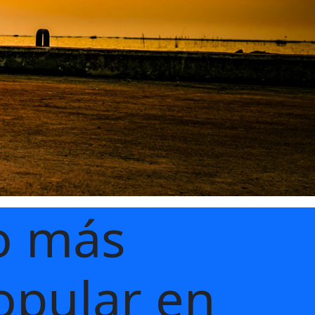
o más
opular
en