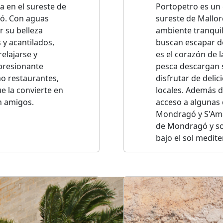
 en el sureste de
Portopetro es un 
gó. Con aguas
sureste de Mallor
r su belleza
ambiente tranquil
 y acantilados,
buscan escapar del
elajarse y
es el corazón de 
mpresionante
pesca descargan s
o restaurantes,
disfrutar de deli
ue la convierte en
locales. Además d
on amigos.
acceso a algunas 
Mondragó y S'Ama
de Mondragó y son
bajo el sol medit