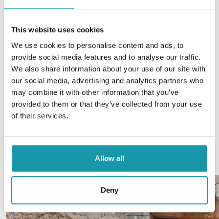
gepflasterten Straßen, die Steinhäuser und die
Pfarrkirche San Andrés. Der wöchentliche
This website uses cookies
Mittwochsmarkt zieht Besucher aus der ganzen
Insel an und bietet lokale Produkte und
We use cookies to personalise content and ads, to
Handwerkskunst. In der Nähe des Dorfes befinden
provide social media features and to analyse our traffic.
sich einige der schönsten Strände Mallorcas, wie
We also share information about your use of our site with
Cala Santanyí und Cala Llombards, ideal zum
our social media, advertising and analytics partners who
Entspannen und Genießen von Sonne und Meer.
may combine it with other information that you’ve
Darüber hinaus bietet die Umgebung
provided to them or that they’ve collected from your use
Möglichkeiten zum Wandern und Erkunden
of their services.
versteckter Buchten und atemberaubender
Landschaften.
Allow all
Deny