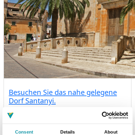
Besuchen Sie das nahe gelegene
Dorf Santanyi.
Santanyí, im Südosten von Mallorca gelegen, ist ein
charmantes mittelalterliches Dorf, das für seine
ruhige Atmosphäre und natürliche Schönheit
bekannt ist. Besonders hervorzuheben sind die
Consent
Details
About