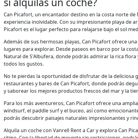
si alquilas un coche?
Can Picafort, un encantador destino en la costa norte de 
experiencia inolvidable. Con su impresionante playa de ar
Picafort es el lugar perfecto para relajarse bajo el sol me
Además de sus hermosas playas, Can Picafort ofrece una 
lugares para explorar. Desde paseos en barco por la costa
Natural de S'Albufera, donde podrás admirar la rica flora 
todos los gustos.
No te pierdas la oportunidad de disfrutar de la delicios
restaurantes y bares de Can Picafort, donde podrás degus
y saborear los mejores productos frescos del mar y la tier
Para los más aventureros, Can Picafort ofrece una ampli
windsurf, el paddle surf y el buceo, así como emocionant
podrás descubrir paisajes naturales impresionantes y rinc
Alquila un coche con Vanrell Rent a Car y explora Can Pica
ritmo. Con la libertad de moverte sin restricciones, podr