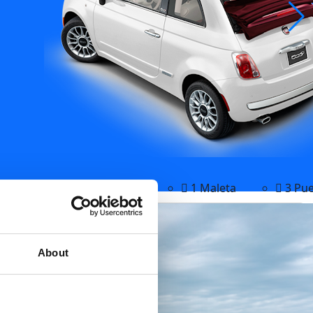
Manual
4 plazas
1 Maleta
3 Pue
About