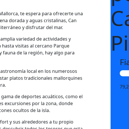
C
Mallorca, te espera para ofrecerte una
ena dorada y aguas cristalinas, Can
diterráneo y disfrutar del mar.
P
amplia variedad de actividades y
 hasta visitas al cercano Parque
y fauna de la región, hay algo para
Fi
a gastronomía local en los numerosos
Ca
tar platos tradicionales mallorquines
ra.
79,
a gama de deportes acuáticos, como el
es excursiones por la zona, donde
ones ocultos de la isla.
fort y sus alrededores a tu propio
ás descubrir todos los tesoros que esta