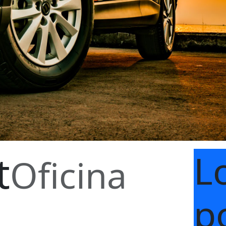
t
L
Oficina
p