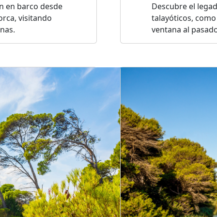
n en barco desde
Descubre el legado
orca, visitando
talayóticos, como
inas.
ventana al pasado