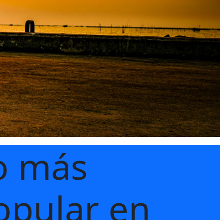
o más
opular
en