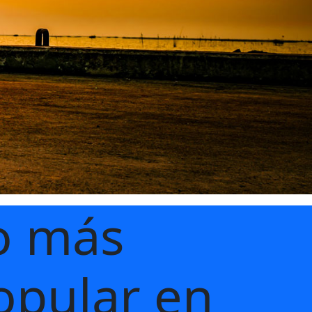
o más
opular
en