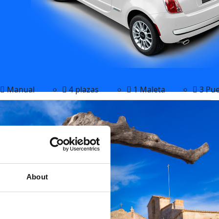
Manual
4 plazas
1 Maleta
3 Pue
About