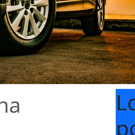
L
ina
p