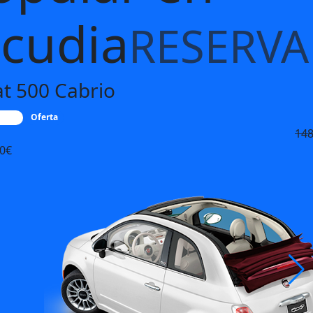
lcudia
RESERVA
at 500 Cabrio
brio
Oferta
148
20€