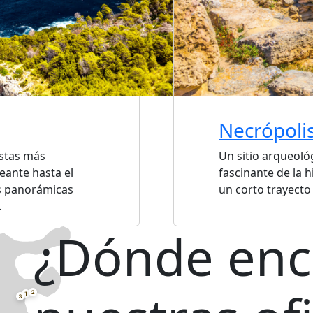
Necrópoli
istas más
Un sitio arqueológ
eante hasta el
fascinante de la h
as panorámicas
un corto trayecto
.
¿Dónde enc