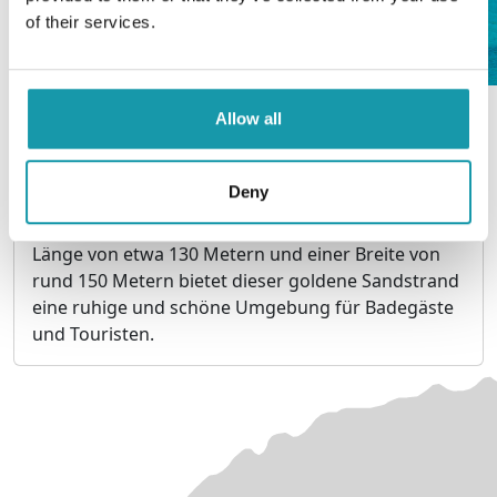
of their services.
Allow all
Strand von Santa Ponsa
Der Strand von Santa Ponsa, an der Südwestküste
Deny
von Mallorca gelegen, ist einer der beliebtesten
und meistbesuchten Strände der Insel. Mit einer
Länge von etwa 130 Metern und einer Breite von
rund 150 Metern bietet dieser goldene Sandstrand
eine ruhige und schöne Umgebung für Badegäste
und Touristen.