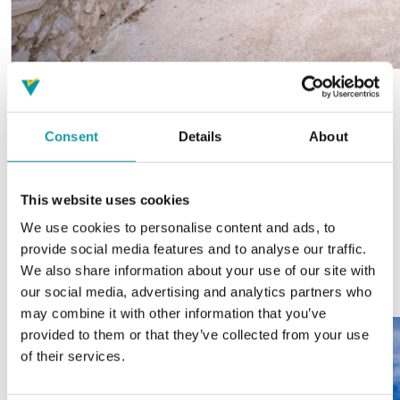
Der Mirador de sa Creueta
Consent
Details
About
Der Mirador de sa Creueta ist ein panoramischer
Aussichtspunkt im Norden von Mallorca, in der
Sierra de Tramuntana gelegen. Er bietet
This website uses cookies
atemberaubende Ausblicke auf die Nordküste der
Insel sowie auf die umliegenden Berge und
We use cookies to personalise content and ads, to
ländlichen Landschaften.
provide social media features and to analyse our traffic.
We also share information about your use of our site with
our social media, advertising and analytics partners who
may combine it with other information that you’ve
provided to them or that they’ve collected from your use
of their services.